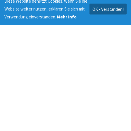
Diese Website benutzt Cookies. Wenn Sie die
Website weiter nutzen, erklären Sie sich mit
OK - Verstanden!
Verwendung einverstanden.
Mehr Info
CREATIVE PLANNING
READ MORE
SMART CONSULTING
READ MORE