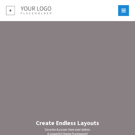
Login
Benutzername
Passwort
Register
|
Lost your password?
Support
Create Endless Layouts
Lorem ipsum dolor sit amet:
Smarter & easier then ever before.
A powerful theme framework!