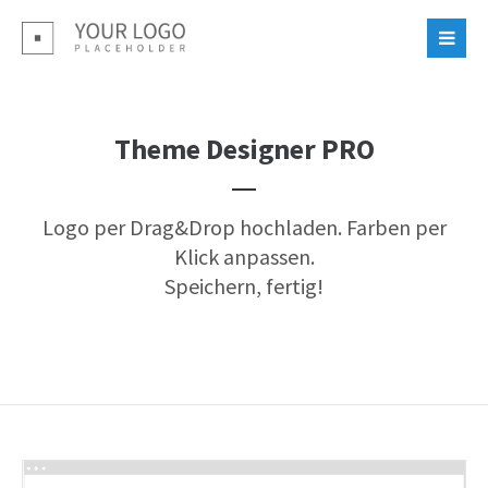
Login
Benutzername
Theme Designer PRO
Passwort
Logo per Drag&Drop hochladen. Farben per
Klick anpassen.
Speichern, fertig!
Register
|
Lost your password?
Support
Lorem ipsum dolor sit amet: