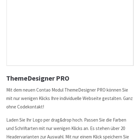
24h
/ 365days
We offer support for our customers
Mon - Fri 8:00am - 5:00pm
(GMT +1)
Get in touch
Cybersteel Inc.
ThemeDesigner PRO
376-293 City Road, Suite 600
San Francisco, CA 94102
Mit dem neuen Contao Modul ThemeDesigner PRO können Sie
mit nur wenigen Klicks Ihre individuelle Webseite gestalten. Ganz
Have any questions?
ohne Codekontakt!
+44 1234 567 890
Laden Sie Ihr Logo per drag&drop hoch. Passen Sie die Farben
Drop us a line
und Schriftarten mit nur wenigen Klicks an. Es stehen über 20
info@yourdomain.com
Headervarianten zur Auswahl. Mit nur einem Klick speichern Sie