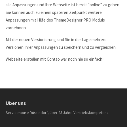
alle Anpassungen und Ihre Webseite ist bereit "online" zu gehen.
About us
Sie können auch zu einem späteren Zeitpunkt weitere
Lorem ipsum dolor sit amet, consectetuer adipiscing
Anpassungen mit Hilfe des ThemeDesigner PRO Moduls
elit.
vornehmen.
Aenean commodo ligula eget dolor. Aenean massa. Cum
Mit der neuen Versionierung sind Sie in der Lage mehrere
sociis natoque penatibus et magnis dis parturient montes,
Versionen Ihrer Anpassungen zu speichern und zu vergleichen.
nascetur ridiculus mus. Donec quam felis, ultricies nec.
Webseite erstellen mit Contao war noch nie so einfach!
Über uns
Servicehouse Düsseldorf, über 25 Jahre Vertriebskompetenz.